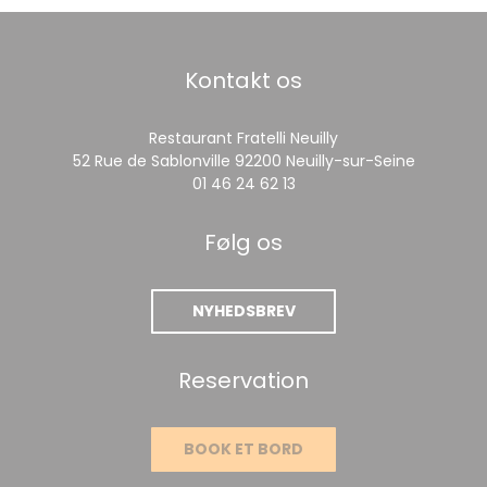
Kontakt os
Restaurant Fratelli Neuilly
((åbner i
52 Rue de Sablonville 92200 Neuilly-sur-Seine
01 46 24 62 13
Følg os
NYHEDSBREV
Reservation
BOOK ET BORD