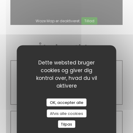
Waze Map er deaktiveret.
Tillad
Åbningstider
Dette websted bruger
cookies og giver dig
Man
-
Lor
kontrol over, hvad du vil
aktivere
12:00 - 15:00
19:00 - 23:00
OK, accepter alle
Afvis alle cookies
Søndag
Tilpas