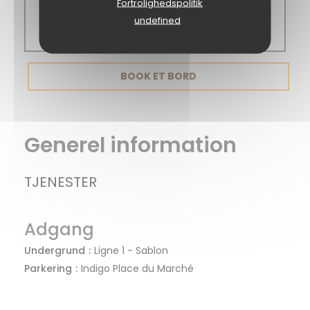
Fortrolighedspolitik
12:00 - 16:00
undefined
19:00 - 22:00
BOOK ET BORD
Generel information
TJENESTER
Adgang
Undergrund
Ligne 1 - Sablon
Parkering
Indigo Place du Marché