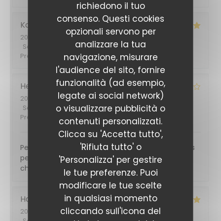
richiedono il tuo
consenso. Questi cookies
Karine
F
opzionali servono per
2026-06-04
- 20:15 - Ospiti 2
analizzare la tua
Servizio
:
5
/5
Atmosfera
:
5
/5
Cucina
:
5
/5
Qualità /
navigazione, misurare
Prezzo
:
5
/5
l'audience del sito, fornire
funzionalità (ad esempio,
Hervé
B
legate ai social network)
2026-05-31
- 12:30 - Ospiti 6
o visualizzare pubblicità o
Servizio
:
5
/5
Atmosfera
:
5
/5
Cucina
:
4
/5
Qualità /
Prezzo
:
4
/5
contenuti personalizzati.
Clicca su 'Accetta tutto',
'Rifiuta tutto' o
Personnel très sympa. Repas très correct mais des
petits défauts organisationnels : un plat pas super
'Personalizza' per gestire
chaud et des desserts un peu longs à venir.
le tue preferenze. Puoi
modificare le tue scelte
in qualsiasi momento
Hadrien
B
cliccando sull'icona del
2026-05-29
- 21:30 - Ospiti 2
Servizio
:
5
/5
Atmosfera
:
5
/5
Cucina
:
5
/5
Qualità /