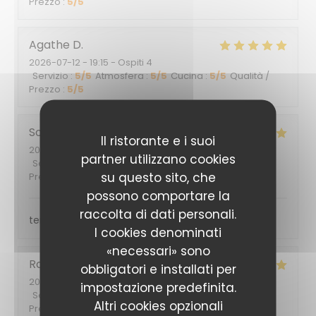
Prezzo
:
5
/5
Agathe
D
2026-07-12
- 19:15 - Ospiti 4
Servizio
:
5
/5
Atmosfera
:
5
/5
Cucina
:
5
/5
Qualità /
Prezzo
:
5
/5
Sophie
G
Il ristorante e i suoi
2026-06-29
- 12:30 - Ospiti 2
partner utilizzano cookies
Servizio
:
5
/5
Atmosfera
:
5
/5
Cucina
:
4
/5
Qualità /
su questo sito, che
Prezzo
:
5
/5
possono comportare la
raccolta di dati personali.
terrasse ombragée, service sympathique
I cookies denominati
«necessari» sono
Rafaela
G
obbligatori e installati per
2026-06-05
- 19:00 - Ospiti 2
impostazione predefinita.
Servizio
:
5
/5
Atmosfera
:
5
/5
Cucina
:
5
/5
Qualità /
Altri cookies opzionali
Prezzo
:
5
/5