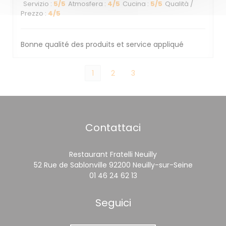
Servizio
:
5
/5
Atmosfera
:
4
/5
Cucina
:
5
/5
Qualità /
Prezzo
:
4
/5
Bonne qualité des produits et service appliqué
1
2
3
Contattaci
Restaurant Fratelli Neuilly
((apre un
52 Rue de Sablonville 92200 Neuilly-sur-Seine
01 46 24 62 13
Seguici