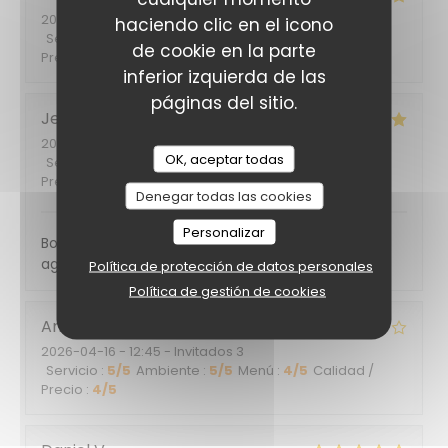
2026-05-29
- 21:30 - Invitados 2
haciendo clic en el icono
Servicio
:
5
/5
Ambiente
:
5
/5
Menú
:
5
/5
Calidad /
de cookie en la parte
Precio
:
5
/5
inferior izquierda de las
páginas del sitio.
Jean pierre
T
2026-04-25
- 20:00 - Invitados 3
OK, aceptar todas
Servicio
:
5
/5
Ambiente
:
5
/5
Menú
:
5
/5
Calidad /
Precio
:
4
/5
Denegar todas las cookies
Personalizar
Bonne cuisine bonne ambiance dans un quartier
agréable, personnel très professionnel
Política de protección de datos personales
Política de gestión de cookies
Amélie
F
2026-04-16
- 12:45 - Invitados 3
Servicio
:
5
/5
Ambiente
:
5
/5
Menú
:
4
/5
Calidad /
Precio
:
4
/5