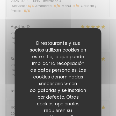
2026-07-19
- 13:15 - Invitados 4
Servicio
:
5
/5
Ambiente
:
5
/5
Menú
:
5
/5
Calidad /
Precio
:
5
/5
Agathe
D
2026-07-12
- 19:15 - Invitados 4
Servicio
:
5
/5
Ambiente
:
5
/5
Menú
:
5
/5
Calidad /
El restaurante y sus
Precio
:
5
/5
socios utilizan cookies en
este sitio, lo que puede
Sophie
G
implicar la recopilación
2026-06-29
- 12:30 - Invitados 2
de datos personales. Las
Servicio
:
5
/5
Ambiente
:
5
/5
Menú
:
4
/5
Calidad /
Precio
:
5
/5
cookies denominadas
«necesarias» son
obligatorias y se instalan
terrasse ombragée, service sympathique
por defecto. Otras
cookies opcionales
Rafaela
G
requieren su
2026-06-05
- 19:00 - Invitados 2