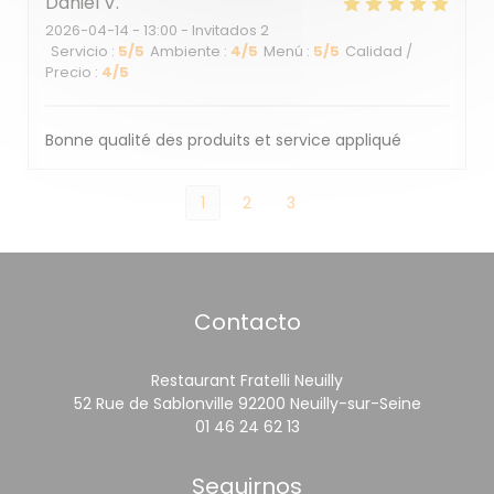
Daniel
V
2026-04-14
- 13:00 - Invitados 2
Servicio
:
5
/5
Ambiente
:
4
/5
Menú
:
5
/5
Calidad /
Precio
:
4
/5
Bonne qualité des produits et service appliqué
1
2
3
Contacto
Restaurant Fratelli Neuilly
((abre e
52 Rue de Sablonville 92200 Neuilly-sur-Seine
01 46 24 62 13
Seguirnos