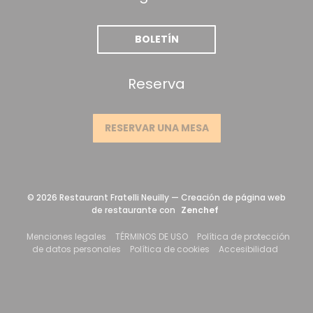
BOLETÍN
Reserva
RESERVAR UNA MESA
© 2026 Restaurant Fratelli Neuilly — Creación de página web
((abre en una nueva
de restaurante con
Zenchef
((abre en una nueva ventana))
((abre en una nueva ventana
Menciones legales
TÉRMINOS DE USO
Política de protección
((abre en una nueva ventana))
((abre en una nueva ve
((abre 
de datos personales
Política de cookies
Accesibilidad