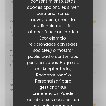
consentimiento. Estas
Servicio
:
5
/5
Ambiente
:
5
/5
Menú
:
5
/5
Calidad /
cookies opcionales sirven
Precio
:
5
/5
para analizar su
navegación, medir la
Karine
F
audiencia del sitio,
2026-06-04
- 20:15 - Invitados 2
ofrecer funcionalidades
Servicio
:
5
/5
Ambiente
:
5
/5
Menú
:
5
/5
Calidad /
Precio
:
5
/5
(por ejemplo,
relacionadas con redes
sociales) o mostrar
Hervé
B
publicidad o contenidos
2026-05-31
- 12:30 - Invitados 6
Servicio
:
5
/5
Ambiente
:
5
/5
Menú
:
4
/5
Calidad /
personalizados. Haga clic
Precio
:
4
/5
en 'Aceptar todo',
'Rechazar todo' o
Personnel très sympa. Repas très correct mais des
'Personalizar' para
petits défauts organisationnels : un plat pas super
gestionar sus
chaud et des desserts un peu longs à venir.
preferencias. Puede
cambiar sus opciones en
Hadrien
B
cualquier momento