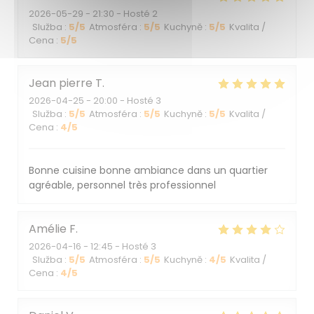
2026-05-29
- 21:30 - Hosté 2
Služba
:
5
/5
Atmosféra
:
5
/5
Kuchyně
:
5
/5
Kvalita /
Cena
:
5
/5
Jean pierre
T
2026-04-25
- 20:00 - Hosté 3
Služba
:
5
/5
Atmosféra
:
5
/5
Kuchyně
:
5
/5
Kvalita /
Cena
:
4
/5
Bonne cuisine bonne ambiance dans un quartier
agréable, personnel très professionnel
Amélie
F
2026-04-16
- 12:45 - Hosté 3
Služba
:
5
/5
Atmosféra
:
5
/5
Kuchyně
:
4
/5
Kvalita /
Cena
:
4
/5