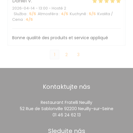
Daniel
V
2026-04-14
- 13:00 - Hosté 2
Služba
:
5
/5
Atmosféra
:
4
/5
Kuchyně
:
5
/5
Kvalita /
Cena
:
4
/5
Bonne qualité des produits et service appliqué
1
2
3
Kontaktujte nás
Restaurant Fratelli Neuilly
((otevře
52 Rue de Sablonville 92200 Neuilly-sur-Seine
01 46 24 62 13
Sledujte nás