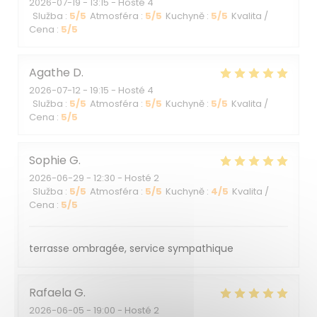
2026-07-19
- 13:15 - Hosté 4
Služba
:
5
/5
Atmosféra
:
5
/5
Kuchyně
:
5
/5
Kvalita /
Cena
:
5
/5
Agathe
D
2026-07-12
- 19:15 - Hosté 4
Služba
:
5
/5
Atmosféra
:
5
/5
Kuchyně
:
5
/5
Kvalita /
Cena
:
5
/5
Sophie
G
2026-06-29
- 12:30 - Hosté 2
Služba
:
5
/5
Atmosféra
:
5
/5
Kuchyně
:
4
/5
Kvalita /
Cena
:
5
/5
terrasse ombragée, service sympathique
Rafaela
G
2026-06-05
- 19:00 - Hosté 2