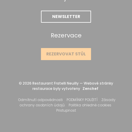
NEWSLETTER
Rezervace
REZERVOVAT STŮL
© 2026 Restaurant Fratelli Neuilly — Webové stránky
((otevře se v nov
restaurace byly vytvořeny
Zenchef
((otevře se v novém okně))
((otevře se v nové
Odmítnutí odpovědnosti
PODMÍNKY POUŽITÍ
Zásady
((otevře se v novém okně))
((otevře se
ochrany osobních údajů
Politika ohledně cookies
((otevře se v novém okně))
Pristupnost