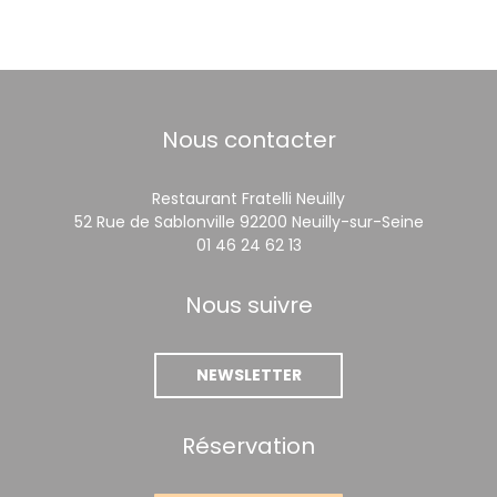
Nous contacter
Restaurant Fratelli Neuilly
((ouvre u
52 Rue de Sablonville 92200 Neuilly-sur-Seine
01 46 24 62 13
Nous suivre
NEWSLETTER
Réservation