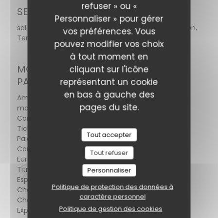
refuser » ou «
SERVICES
Personnaliser » pour gérer
salle privatisable, Privatisation possible, Climatisation,
vos préférences. Vous
Terrasse, Wifi
pouvez modifier vos choix
à tout moment en
MOYENS DE
cliquant sur l'icône
PAIEMENT
représentant un cookie
en bas à gauche des
Amex, Paiement
pages du site.
mobile, Sans
Contact, Apple Pay,
Ticket Restaurant,
Tout accepter
Paiement Sans
Contact,
Tout refuser
Eurocard/Mastercard,
Titres restaurant,
Personnaliser
Espèces, Visa,
Politique de protection des données à
Chèques Vacances,
caractère personnel
Chèques, American
Politique de gestion des cookies
Express, Carte Bleue