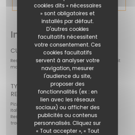
RÉSERVER
cookies dits « nécessaires
» sont obligatoires et
installés par défaut.
D'autres cookies
Infos pratiques
facultatifs nécessitent
votre consentement. Ces
CUISINE
cookies facultatifs
servent à analyser votre
Restaurant Italien - Pizzeria, Pâtes, Produits frais, Fait
maison, Italienne
navigation, mesurer
l'audience du site,
proposer des
TYPE DE
fonctionnalités (ex : en
RESTAURANT
lien avec les réseaux
Pizzeria, Restaurant
sociaux) ou afficher des
Italien,
publicités ou contenus
Restaurant
personnalisés. Cliquez sur
traditionnel
« Tout accepter », « Tout