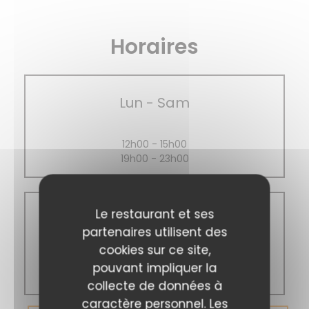
Horaires
Lun
-
Sam
12h00 - 15h00
19h00 - 23h00
Le restaurant et ses
Dimanche
partenaires utilisent des
cookies sur ce site,
12h00 - 16h00
pouvant impliquer la
19h00 - 22h00
collecte de données à
caractère personnel. Les